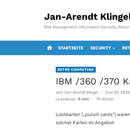
Zum
Inhalt
Jan-Arendt Klinge
springen
Risk Management, Information Security, Retro
home
STARTSEITE
SECURITY
RE
RETRO COMPUTING
IBM /360 /370 K
Veröffentlicht
Von
Jan-Arendt Klingel
Juni 20, 202
am
Lesedauer:
0 min
-
78
Wörter
Lochkarten („punch cards“) waren
solcher Karten im Angebot: