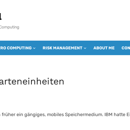
l
 Computing
TRO COMPUTING
RISK MANAGEMENT
ABOUT ME
CON
arteneinheiten
0
 früher ein gängiges, mobiles Speichermedium. IBM hatte 